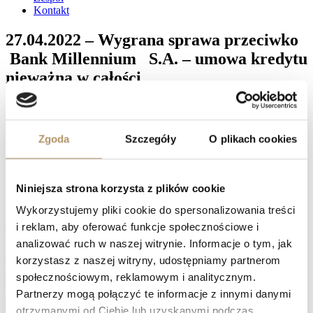
Kontakt
27.04.2022 – Wygrana sprawa przeciwko
Bank Millennium S.A. – umowa kredytu
nieważna w całości
Sąd Okręgowy w Gdańsku I Wydział Cywilny , referent SSO
Marcin Cichosz wyrokiem z dnia 27.04.2022 r. (sygn. akt: I C
254/20) na rozprawie ustalił, iż umowa kredytu zawarta z
Zgoda
Szczegóły
O plikach cookies
Bank Millennium S.A. z 2007 r. jest nieważna ,
zasądził od
Bank Millennium S.A. na rzecz powodów kwotę 231361 PLN
wraz z należnymi odsetkami, oddalił powództwo w pozostałym
zakresie, zasądził od Bank Millennium S.A. na rzecz powodów
Niniejsza strona korzysta z plików cookie
kwotę 11817 PLN.
Wykorzystujemy pliki cookie do spersonalizowania treści
Facebook
i reklam, aby oferować funkcje społecznościowe i
Twitter
analizować ruch w naszej witrynie. Informacje o tym, jak
LinkedIn
Prev
27.04.2022 – Wygrana sprawa przeciwko PKO BP S.A. –
korzystasz z naszej witryny, udostępniamy partnerom
umowa kredytu nieważna w całości
społecznościowym, reklamowym i analitycznym.
27.04.2022 – Wygrana sprawa przeciwko Santander Bank Polska
Partnerzy mogą połączyć te informacje z innymi danymi
S.A. – umowy kredytu są nieważne w całości
Następny
otrzymanymi od Ciebie lub uzyskanymi podczas