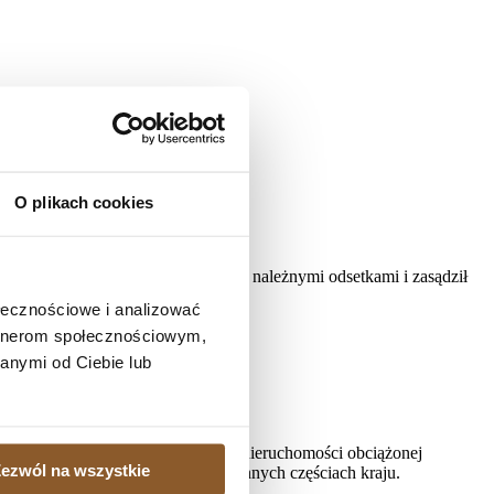
O plikach cookies
8 zasądził kwotę 57140 PLN wraz z należnymi odsetkami i zasądził
ołecznościowe i analizować
artnerom społecznościowym,
anymi od Ciebie lub
, gdy istnieje potrzeba sprzedaży nieruchomości obciążonej
ezwól na wszystkie
ielonych kredytobiorcom także w innych częściach kraju.