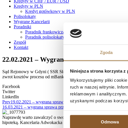
Kredyty w CHF / EUR / USD
Kredyty w PLN
Kredyt gotówkowy w PLN
Polisolokaty
Wygrane Kancelarii
Poradniki
Poradnik frankowicza
Poradnik polisolokaty
Zespół
Kontakt
Zgoda
22.02.2021 – Wygrana sprawa przeciwko 
Niniejsza strona korzysta z
Sąd Rejonowy w Gdyni ( SSR Sławomir Split ) wyrokiem z dnia 22.02
zwrot kosztów procesu od mBank S.A. na rzecz powodów oraz unie
Wykorzystujemy pliki cookie 
Facebook
ruch w naszej witrynie. Inf
Twitter
reklamowym i analitycznym. 
LinkedIn
uzyskanymi podczas korzysta
Prev
19.02.2021 – wygrana sprawa przeciwko mBank S.A. – umowa k
16.03.2021 – wygrana sprawa przeciwko mBank S.A. – umowa kredy
Naprawdę warto zawalczyć o swoje prawa, zwłaszcza, jeśli spłata kr
Odmowa
hipoteką. Kancelaria Adwokacka działa na terenie Trójmiasta, ale 