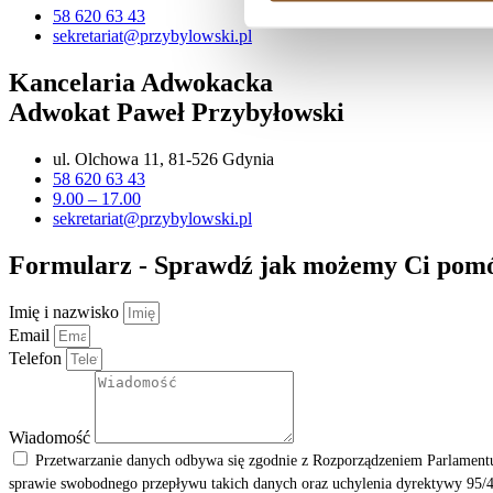
58 620 63 43
sekretariat@przybylowski.pl
Kancelaria Adwokacka
Adwokat Paweł Przybyłowski
ul. Olchowa 11, 81-526 Gdynia
58 620 63 43
9.00 – 17.00
sekretariat@przybylowski.pl
Formularz - Sprawdź jak możemy Ci pom
Imię i nazwisko
Email
Telefon
Wiadomość
Przetwarzanie danych odbywa się zgodnie z Rozporządzeniem Parlamentu
sprawie swobodnego przepływu takich danych oraz uchylenia dyrektywy 95/4