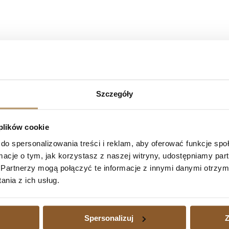
Szczegóły
mBank S.A
 plików cookie
.2021 r. na posiedzeniu niejawnym w sprawie o sygn. akt: I C 691/1
ważnił umowę kredytu indeksowanego z 2008 r.
do spersonalizowania treści i reklam, aby oferować funkcje sp
ormacje o tym, jak korzystasz z naszej witryny, udostępniamy p
Partnerzy mogą połączyć te informacje z innymi danymi otrzym
nia z ich usług.
redytu nieważna w całości
tu nieważna w całości
Następny
edytu waloryzowanego do waluty jest dużym obciążeniem, a także wtedy
Spersonalizuj
Z
zajmujemy się również sprawami kredytów waloryzowanych do walut udz