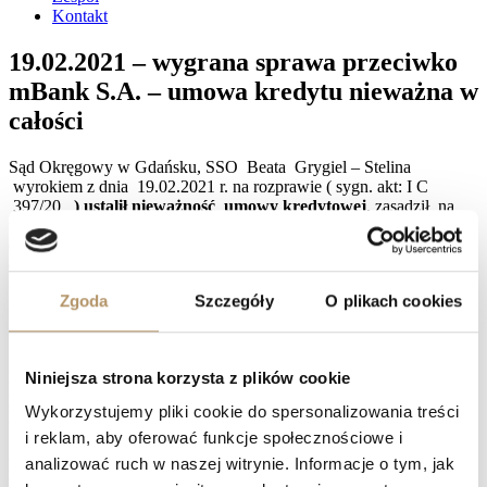
Kontakt
19.02.2021 – wygrana sprawa przeciwko
mBank S.A. – umowa kredytu nieważna w
całości
Sąd Okręgowy w Gdańsku, SSO Beata Grygiel – Stelina
wyrokiem z dnia 19.02.2021 r. na rozprawie ( sygn. akt: I C
397/20
)
ustalił nieważność
umowy kredytowej
, zasądził na
rzecz powódki kwotę 176662 PLN wraz z należnymi odsetkami
od Banku, a także zwrot kosztów procesu w wysokości 6417 PLN
od Banku na rzecz powódki.
Zgoda
Szczegóły
O plikach cookies
Strony zawarły umowę kredytu indeksowanego hipotecznego
Multiplan w 2008 roku.
Sąd uznał, iż zarzut dotyczący braku jednoznaczności świadczenia
Niniejsza strona korzysta z plików cookie
konsumenta za zasadny. Zdaniem Sądu w umowie i pouczeniu
przed zawarciem umowy nie wskazano informacji jak bank ustala
Wykorzystujemy pliki cookie do spersonalizowania treści
kursy walut.
i reklam, aby oferować funkcje społecznościowe i
Z uwagi na fakt, że bank samodzielnie ustalał kursy waluty miał on
analizować ruch w naszej witrynie. Informacje o tym, jak
możliwość jednostronnego kształtowania zobowiązania, podczas