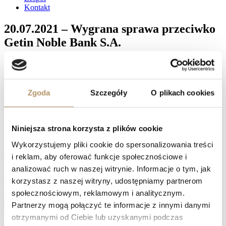
Kontakt
20.07.2021 – Wygrana sprawa przeciwko
Getin Noble Bank S.A.
Sąd Apelacyjny w Gdańsku ( referent SSA Zbigniew Merchel )
sygn. akt: I ACa 822/20 wyrokiem na posiedzeniu niejawnym w
dniu 20.07.2021 r. oddalił apelację Getin Noble Bank S.A. od
wyroku Sądu Okręgowego w Gdańsku z dnia 19.08.2020 roku
Zgoda
Szczegóły
O plikach cookies
sygn. akt: I C 142/18 ,
który uznał umowę kredytową
indeksowaną do waluty CHF zawartą z Getin Bank S.A. za
nieważną w całości.
Niniejsza strona korzysta z plików cookie
Wyrok jest prawomocny.
Wykorzystujemy pliki cookie do spersonalizowania treści
Facebook
i reklam, aby oferować funkcje społecznościowe i
Twitter
analizować ruch w naszej witrynie. Informacje o tym, jak
LinkedIn
Prev
15.07.2021 r. – wygrana sprawa przeciwko Raiffeisen Bank
korzystasz z naszej witryny, udostępniamy partnerom
International AG – umowa kredytu nieważna w całości
społecznościowym, reklamowym i analitycznym.
23.07.2021 – Wygrana sprawa przeciwko mBank S.A.
Następny
Partnerzy mogą połączyć te informacje z innymi danymi
Naprawdę warto zawalczyć o swoje prawa, zwłaszcza, jeśli spłata
otrzymanymi od Ciebie lub uzyskanymi podczas
kredytu waloryzowanego do waluty jest dużym obciążeniem, a