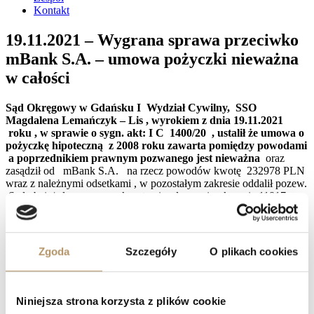
Kontakt
19.11.2021 – Wygrana sprawa przeciwko
mBank S.A. – umowa pożyczki nieważna
w całości
Sąd Okręgowy w Gdańsku I Wydział Cywilny, SSO
Magdalena Lemańczyk – Lis , wyrokiem z dnia 19.11.2021
roku , w sprawie o sygn. akt: I C 1400/20 , ustalił że umowa o
pożyczkę hipoteczną z 2008 roku zawarta pomiędzy powodami
a poprzednikiem prawnym pozwanego jest nieważna
oraz
zasądził od mBank S.A. na rzecz powodów kwotę 232978 PLN
wraz z należnymi odsetkami , w pozostałym zakresie oddalił pozew.
Sąd obciążył pozwanego kosztami sądowymi w kwocie 11817
PLN.
Sąd podzielił stanowisko wyrażone przez stronę powodową
uznając, iż zwarta przez strony umowa jest nieważna.
Zgoda
Szczegóły
O plikach cookies
Zdaniem Sądu przedmiotowa umowa nie była ustalana
indywidualnie, a jej zapisy nie były jednoznaczne i przejrzyste,
ponadto konsumenci nie zostali przez bank odpowiednio pouczeni o
Niniejsza strona korzysta z plików cookie
ryzyku związanym z umową. Sąd podkreślił, iż umowa ta narażała