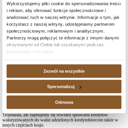
konsumentów a niczym nieograniczone ryzyko finansowe. Ponadto
Wykorzystujemy pliki cookie do spersonalizowania treści
Sąd podkreślił, iż powodom przysługiwał interes prawny w
i reklam, aby oferować funkcje społecznościowe i
powództwie o ustalenie, ponieważ koniecznym było unormowanie
analizować ruch w naszej witrynie. Informacje o tym, jak
obowiązków stron na przyszłość, a także wskazał, iż pozwany bank
zachował się wobec konsumentów nielojalnie, w szczególności
korzystasz z naszej witryny, udostępniamy partnerom
poprzez fakt wydania klientom niejednoznacznego zaświadczenia o
społecznościowym, reklamowym i analitycznym.
dokonanych wpłatach na rzecz umowy. Wskazano, iż w sytuacji
Partnerzy mogą połączyć te informacje z innymi danymi
gdy konsumenci żądali unieważnienia umowy, Sąd nie mógł
uzupełnić umowy o nową treść.
otrzymanymi od Ciebie lub uzyskanymi podczas
korzystania z ich usług.
Facebook
Twitter
LinkedIn
Prev
9.11.2021 – Wygrana sprawa przeciwko Bank Millennium S.A.
Zezwól na wszystkie
– umowa kredytu nieważna w całości
19.11.2021 – Wygrana sprawa przeciwko PKO BP S.A. – umowa
kredytu nieważna w całości
Następny
Spersonalizuj
Naprawdę warto zawalczyć o swoje prawa, zwłaszcza, jeśli spłata
kredytu waloryzowanego do waluty jest dużym obciążeniem, a
Odmowa
także wtedy, gdy istnieje potrzeba sprzedaży nieruchomości
obciążonej hipoteką. Kancelaria Adwokacka działa na terenie
Trójmiasta, ale zajmujemy się również sprawami kredytów
waloryzowanych do walut udzielonych kredytobiorcom także w
innych częściach kraju.