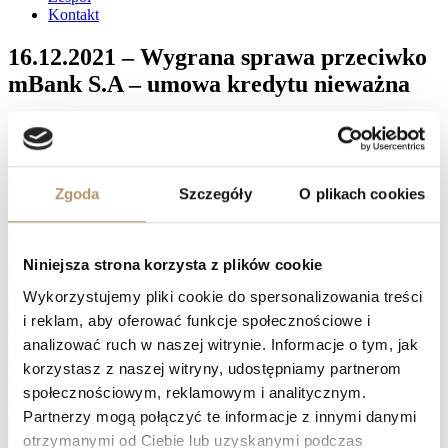
Kontakt
16.12.2021 – Wygrana sprawa przeciwko
mBank S.A – umowa kredytu nieważna
Sąd Okręgowy w Gdańsku XV Wydział Cywilny , referent
SSO Ewa Tamowicz wyrokiem z dnia 16.12.2021 r. na
rozprawie ( sygn. akt: XV C 434/20 ) ustalił nieważność
umowy kredytu z 2008 podpisanego z BRE Bank
Zgoda
Szczegóły
O plikach cookies
S.A.,
zasądził od mBank S.A. na rzecz kredytobiorców kwotę
50412,37 PLN wraz z należnymi odsetkami i kwotę 14268,71
CHF wraz z należnymi odsetkami oraz zasądził od mBank S.A.
koszty procesu w kwocie 6468 PLN, w pozostałym zakresie
Niniejsza strona korzysta z plików cookie
oddalił pozew.
Wykorzystujemy pliki cookie do spersonalizowania treści
Facebook
i reklam, aby oferować funkcje społecznościowe i
Twitter
LinkedIn
analizować ruch w naszej witrynie. Informacje o tym, jak
Prev
16.12.2021 – Wygrana sprawa przeciwko Raiffeisen Bank
korzystasz z naszej witryny, udostępniamy partnerom
International AG – umowa kredytu nieważna w całości
społecznościowym, reklamowym i analitycznym.
17.12.2021 – Wygrana sprawa przeciwko mBank S.A. – umowa
kredytu nieważna
Następny
Partnerzy mogą połączyć te informacje z innymi danymi
otrzymanymi od Ciebie lub uzyskanymi podczas