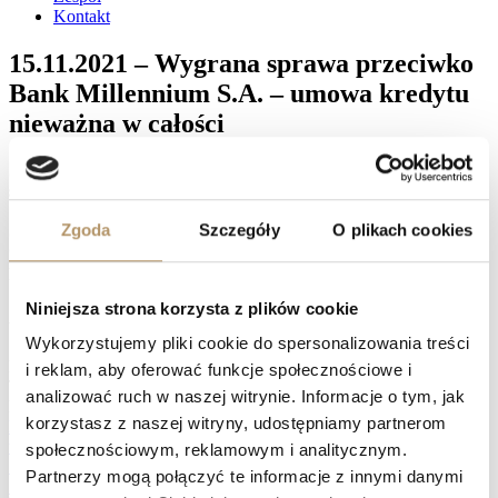
Kontakt
15.11.2021 – Wygrana sprawa przeciwko
Bank Millennium S.A. – umowa kredytu
nieważna w całości
Sąd Okręgowy w Gdańsku (referent SSO Marcin Jensko )
sygn. akt: XVI Ca 761/20 wyrokiem na rozprawie w
15.11.2021 r. oddalił apelację Bank Millenium S.A. od wyroku
Zgoda
Szczegóły
O plikach cookies
Sądu Rejonowego w Gdyni z dnia 29.05.2020 r. (sygn. akt: I
C 224/18 )
i zasądził od Bank Millennium S.A. na rzecz
powodów zwrot kosztów zastępstwa procesowego w kwocie
1800 PLN .
Niniejsza strona korzysta z plików cookie
Wyrok jest prawomocny.
Wykorzystujemy pliki cookie do spersonalizowania treści
Facebook
i reklam, aby oferować funkcje społecznościowe i
Twitter
analizować ruch w naszej witrynie. Informacje o tym, jak
LinkedIn
korzystasz z naszej witryny, udostępniamy partnerom
Prev
12.11.2021 – Wygrana sprawa przeciwko mBank S.A. –
umowa kredytu nieważna w całości
społecznościowym, reklamowym i analitycznym.
16.11.2021 – Wygrana sprawa przeciwko Santander Bank Polska
Partnerzy mogą połączyć te informacje z innymi danymi
S.A. – umowa kredytu nieważna
Następny