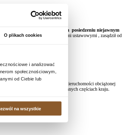
ważna w całości
 r. (sygn. akt: I C 1066/19) na posiedzeniu niejawnym
O plikach cookies
62 PLN wraz z należnymi odsetkami ustawowymi , zasądził od
ołecznościowe i analizować
artnerom społecznościowym,
anymi od Ciebie lub
, gdy istnieje potrzeba sprzedaży nieruchomości obciążonej
ielonych kredytobiorcom także w innych częściach kraju.
ezwól na wszystkie