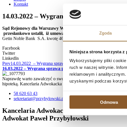
Kontakt
14.03.2022 – Wygrana sprawa przeciwko G
Sąd Rejonowy dla Warszawy Woli w Warszawie I Wydział Cywil
Zgoda
przesłankowo ustalił, iż umowa kredytu zawarta z Getin Bank 
Getin Noble Bank S.A. kwotę 4617 PLN tytułem zwrotu kosztów p
Facebook
Niniejsza strona korzysta z
Twitter
LinkedIn
Wykorzystujemy pliki cookie 
Prev
14.03.2022 – Wygrana sprawa przeciwko PKO BP S.A. – umow
ruch w naszej witrynie. Inf
16.03.2022 – Wygrana sprawa przeciwko Santander Consumer B
reklamowym i analitycznym. 
Naprawdę warto zawalczyć o swoje prawa, zwłaszcza, jeśli spłata kr
uzyskanymi podczas korzysta
hipoteką. Kancelaria Adwokacka działa na terenie Trójmiasta, ale 
58 620 63 43
sekretariat@przybylowski.pl
Odmowa
Kancelaria Adwokacka
Adwokat Paweł Przybyłowski