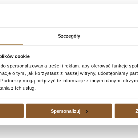
etin Noble Bank S.A. – umowa kredytu nie
ny , referent SSR Monika Borowska wyrokiem z dnia 14.03.2022
Szczegóły
S.A. jest nieważna ,
zasądził od Getin Noble Bank S.A. kwotę 262
rocesu.
 plików cookie
do spersonalizowania treści i reklam, aby oferować funkcje sp
a kredytu nieważna w całości
ormacje o tym, jak korzystasz z naszej witryny, udostępniamy p
ank S.A. – umowa kredytu nieważna w całości
Następny
Partnerzy mogą połączyć te informacje z innymi danymi otrzym
edytu waloryzowanego do waluty jest dużym obciążeniem, a także wtedy
nia z ich usług.
zajmujemy się również sprawami kredytów waloryzowanych do walut udz
Spersonalizuj
Z