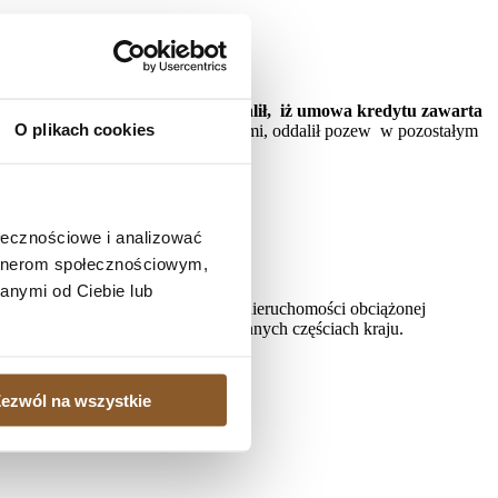
ważna w całości
XV C 554/20) na rozprawie ustalił, iż umowa kredytu zawarta
O plikach cookies
5 PLN wraz z należnymi odsetkami, oddalił pozew w pozostałym
ołecznościowe i analizować
artnerom społecznościowym,
anymi od Ciebie lub
, gdy istnieje potrzeba sprzedaży nieruchomości obciążonej
ielonych kredytobiorcom także w innych częściach kraju.
ezwól na wszystkie