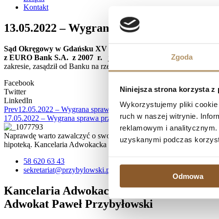
Kontakt
13.05.2022 – Wygrana sprawa przeciwko 
Sąd Okręgowy w Gdańsku XV Wydział Cywilny , referent SSO W
Zgoda
z EURO Bank S.A. z 2007 r. jest nieważna ,
zasądził od Bank 
zakresie, zasądził od Banku na rzecz powodów kwotę 8567 PLN i 
Facebook
Niniejsza strona korzysta z
Twitter
LinkedIn
Wykorzystujemy pliki cookie 
Prev
12.05.2022 – Wygrana sprawa przeciwko mBank S.A. – umowa
ruch w naszej witrynie. Inf
17.05.2022 – Wygrana sprawa przeciwko PKO BP S.A. – umowa kre
reklamowym i analitycznym. 
Naprawdę warto zawalczyć o swoje prawa, zwłaszcza, jeśli spłata kr
uzyskanymi podczas korzysta
hipoteką. Kancelaria Adwokacka działa na terenie Trójmiasta, ale 
58 620 63 43
sekretariat@przybylowski.pl
Odmowa
Kancelaria Adwokacka
Adwokat Paweł Przybyłowski