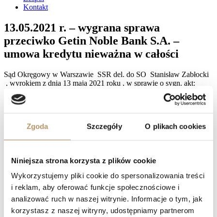
Kontakt
13.05.2021 r. – wygrana sprawa
przeciwko Getin Noble Bank S.A. –
umowa kredytu nieważna w całości
Sąd Okręgowy w Warszawie SSR del. do SO Stanisław Zabłocki
, wyrokiem z dnia 13 maja 2021 roku , w sprawie o sygn. akt:
XXV C 895/19 , ustalił , że umowa o kredyt hipoteczny z 2008 r.
zawarta pomiędzy powodami a poprzednikiem prawnym
pozwanego Getin Bank S.A. w Warszawie jest nieważna, zasądził
od pozwanego Getin Noble Bank w Warszawie na rzecz powódki
Zgoda
Szczegóły
O plikach cookies
kwotę 108 782,34 zł i 10 995,61 CHF wraz z należnymi
odsetkami od 26 marca 2019 roku lub 25 listopada 2020 roku ,
zasądził na rzecz powoda kwotę 108 782,34 zł i 10 995,61 CHF
wraz z należnymi odsetkami od 26 marca 2019 roku lub 25
Niniejsza strona korzysta z plików cookie
listopada 2020 roku , oddala powództwo w pozostałym zakresie,
koszty procesu w całości po stronie Getin Noble Bank S.A. , do
Wykorzystujemy pliki cookie do spersonalizowania treści
wyliczenia dla referendarza sądowego.
i reklam, aby oferować funkcje społecznościowe i
Zdaniem Sądu umowa kredytu jest nieważna.
analizować ruch w naszej witrynie. Informacje o tym, jak
korzystasz z naszej witryny, udostępniamy partnerom
Facebook