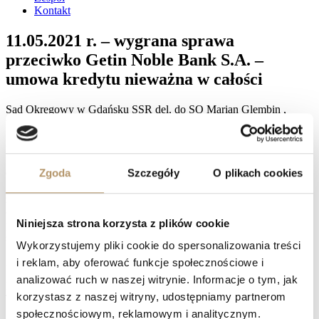
Kontakt
11.05.2021 r. – wygrana sprawa
przeciwko Getin Noble Bank S.A. –
umowa kredytu nieważna w całości
Sąd Okręgowy w Gdańsku SSR del. do SO Marian Glembin ,
wyrokiem z dnia 11 maja 2021 roku , w sprawie o sygn. akt: XV C
1189/19 , ustalił , że umowa o kredyt hipoteczny z 2007 r. zawarta
pomiędzy powodem a poprzednikiem prawnym pozwanego Getin
Bank SA w Warszawie jest nieważna, zasądził od pozwanego
Zgoda
Szczegóły
O plikach cookies
Getin Noble Bank w Warszawie na rzecz powoda kwotę 241413
zł wraz z odsetkami ustawowymi za opóźnienie, w pozostałym
zakresie powództwo oddalił, ustalił, że koszty procesu obciążają w
całości pozwany Getin Noble Bank S.A. w Warszawie,
Niniejsza strona korzysta z plików cookie
pozostawiając ich szczegółowe wyliczenie referendarzowi
sądowemu.
Wykorzystujemy pliki cookie do spersonalizowania treści
Zdaniem Sądu umowa kredytu jest nieważna.
i reklam, aby oferować funkcje społecznościowe i
analizować ruch w naszej witrynie. Informacje o tym, jak
Facebook
korzystasz z naszej witryny, udostępniamy partnerom
Twitter
LinkedIn
społecznościowym, reklamowym i analitycznym.