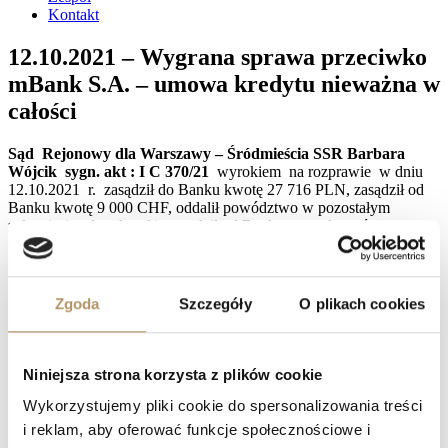
Kontakt
12.10.2021 – Wygrana sprawa przeciwko
mBank S.A. – umowa kredytu nieważna w
całości
Sąd Rejonowy dla Warszawy – Śródmieścia SSR Barbara
Wójcik sygn. akt : I C 370/21
wyrokiem na rozprawie w dniu
12.10.2021 r. zasądził do Banku kwotę 27 716 PLN, zasądził od
Banku kwotę 9 000 CHF, oddalił powództwo w pozostałym
zakresie (co do odsetek), zasądził od Banku zwrot kosztów procesu
w kwocie 6 717 zł. ,
uznając przesłankowo umowę kredytową
za nieważną.
Zdaniem Sądu umowa zawarta między stronami jest umową
Zgoda
Szczegóły
O plikach cookies
nieważną z uwagi na znajdujące się w niej klauzule niedozwolone,
po usunięciu których nie jest możliwe dalsze wykonywanie umowy.
Sąd wskazał, iż klauzule te dotyczą głównych świadczeń stron.
Niniejsza strona korzysta z plików cookie
Postanowienia te były niejednoznaczne i kształtowały sytuację
konsumenta w sposób sprzeczny z dobrymi obyczajami.
Wykorzystujemy pliki cookie do spersonalizowania treści
i reklam, aby oferować funkcje społecznościowe i
Sąd podkreślił, iż dla oceny abuzywności klauzul nie mają