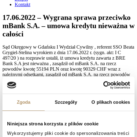
Kontakt
17.06.2022 – Wygrana sprawa przeciwko
mBank S.A. – umowa kredytu nieważna w
całości
Sąd Okręgowy w Gdańsku I Wydział Cywilny , referent SSO Beata
Grygiel-Stelina wyrokiem z dnia 17.06.2022 r. (sygn. akt: I C
497/20 ) na rozprawie ustalił, iż umowa kredytu zawarta z BRE
Bank S.A jest nieważna , zasądził od mBank S.A. na rzecz
powodów kwotę 55194 PLN oraz kwotę 90329 CHF wraz z
należnymi odsetkami, zasądził od mBank S.A. na rzecz powodów
kwotę 11834 PLN tytułem zwrotu kosztów procesu, w pozostałym
zakresie pozew oddalił.
Zdaniem Sądu umowa stron jest nieważna. Sąd podkreślił, iż zasada
swobody umów w przypadku umowy kredytowej jest ograniczona i
Zgoda
Szczegóły
O plikach cookies
w przedmiotowej sprawie została przez bank naruszona. Zdaniem
Sądu świadczenie strony powodowej nie było jednoznacznie
określone i doprecyzowane, a Bank miał dowolność w jego
kształtowaniu. W umowie brak było informacji o tym w jaki sposób
Niniejsza strona korzysta z plików cookie
bank ustala kursy walut.
W zakresie klauzul niedozwolonych Sąd wskazał, iż cały
Wykorzystujemy pliki cookie do spersonalizowania treści
zastosowany mechanizm indeksacji należy uznać za abuzywny.