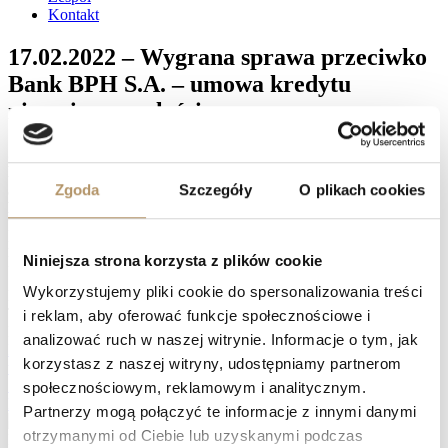
Kontakt
17.02.2022 – Wygrana sprawa przeciwko
Bank BPH S.A. – umowa kredytu
nieważna w całości
Sąd Okręgowy w Gdańsku I Wydział Cywilny, referent SSO
Michał Jank wyrokiem z dnia 17.02.2022 r. (sygn. akt: I C
Zgoda
Szczegóły
O plikach cookies
368/19) na rozprawie ustalił, iż umowa kredytu zawarta z
Bank BPH S.A. z 2008 r. jest nieważna
, zasądził od Bank
BPH S.A. na rzecz powoda kwotę 197208,48 PLN wraz z
należnymi odsetkami i zasądził od Banku zwrot kosztów procesu w
Niniejsza strona korzysta z plików cookie
kwocie 8917 PLN, oddalił pozew w pozostałym zakresie.
Wykorzystujemy pliki cookie do spersonalizowania treści
Facebook
Twitter
i reklam, aby oferować funkcje społecznościowe i
LinkedIn
analizować ruch w naszej witrynie. Informacje o tym, jak
Prev
17.02.2022 – Wygrana sprawa przeciwko Bank BPH S.A. –
korzystasz z naszej witryny, udostępniamy partnerom
umowa kredytu nieważna w całości
18.02.2022 – Wygrana sprawa przeciwko mBank S.A. – umowa
społecznościowym, reklamowym i analitycznym.
kredytu nieważna w całości
Następny
Partnerzy mogą połączyć te informacje z innymi danymi
otrzymanymi od Ciebie lub uzyskanymi podczas
Naprawdę warto zawalczyć o swoje prawa, zwłaszcza, jeśli spłata