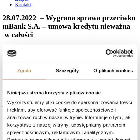
Kontakt
28.07.2022 – Wygrana sprawa przeciwko
mBank S.A. – umowa kredytu nieważna
w całości
Sąd Najwyższy Izba Cywilna, referent SSN Ewa Stefańska
postanowieniem z dnia 28.07.2022 r. ( sygn. akt: I CSK 2720/22 )
Sąd Najwyższy odmówił przyjęcia do rozpoznania skargę kasacyjną
mBank od wyroku ustalającego nieważność umowy kredytowej .
Zgoda
Szczegóły
O plikach cookies
Sąd Najwyższy wskazał, że zasadnicza przyczyną ustalenia
nieważności umowy kredytowej indeksowanej do waluty CHF był
fakt przyjęcia , że klauzule umożliwiające stosowania do przeliczeń
kurs kupna i sprzedaży franka szwajcarskiego, ustalone według
Niniejsza strona korzysta z plików cookie
tabeli kursowej banku, kształtują prawa i obowiązki konsumenta w
sposób sprzeczny z dobrymi obyczajami, a także rażąco naruszają
Wykorzystujemy pliki cookie do spersonalizowania treści
jego interesy.
i reklam, aby oferować funkcje społecznościowe i
Facebook
analizować ruch w naszej witrynie. Informacje o tym, jak
Twitter
korzystasz z naszej witryny, udostępniamy partnerom
LinkedIn
Prev
27.07.2022 – Wygrana sprawa przeciwko mBank S.A. –
społecznościowym, reklamowym i analitycznym.
umowa kredytu nieważna w całości
Partnerzy mogą połączyć te informacje z innymi danymi